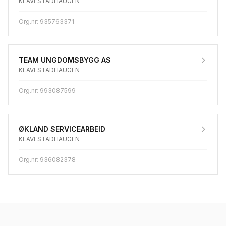
KLAVESTADHAUGEN
Org.nr:
935763371
TEAM UNGDOMSBYGG AS
KLAVESTADHAUGEN
Org.nr:
993087599
ØKLAND SERVICEARBEID
KLAVESTADHAUGEN
Org.nr:
936082378