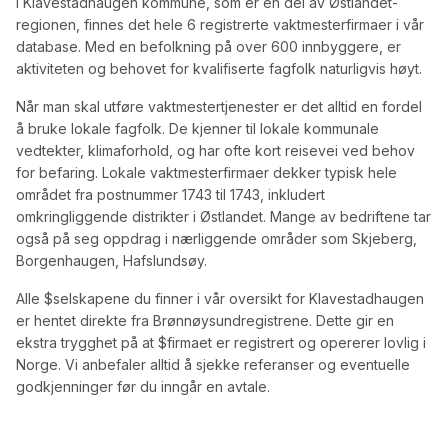
I
Klavestadhaugen
kommune, som er en del av
Østlandet
-
regionen, finnes det
hele 6 registrerte vaktmesterfirmaer
i vår
database.
Med en befolkning på over 600 innbyggere, er
aktiviteten og behovet for kvalifiserte fagfolk naturligvis høyt.
Når man skal utføre
vaktmestertjenester
er det alltid en fordel
å bruke lokale fagfolk. De kjenner til lokale kommunale
vedtekter, klimaforhold, og har ofte kort reisevei ved behov
for befaring.
Lokale vaktmesterfirmaer dekker typisk hele
området fra postnummer 1743 til 1743, inkludert
omkringliggende distrikter i Østlandet.
Mange av bedriftene tar
også på seg oppdrag i nærliggende områder som Skjeberg,
Borgenhaugen, Hafslundsøy.
Alle $
selskapene
du finner i vår oversikt for
Klavestadhaugen
er hentet direkte fra Brønnøysundregistrene. Dette gir en
ekstra trygghet på at $
firmaet er registrert og opererer lovlig i
Norge
. Vi anbefaler alltid å sjekke referanser og eventuelle
godkjenninger før du inngår en avtale.