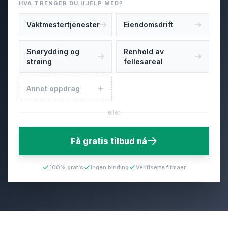
HVA TRENGER DU HJELP MED?
Vaktmestertjenester
Eiendomsdrift
Snørydding og
Renhold av
strøing
fellesareal
Annet oppdrag
eller
Få gratis tilbud nå
100% gratis
Ingen binding
Verifiserte firmaer