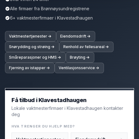
Alle firmaer fra Brønnøysundregistrene
6+ vaktmesterfirmaer i Klavestadhaugen
Vaktmestertjenester
Eiendomsdrift
Snørydding og strøing
Renhold av fellesareal
Småreparasjoner og HMS
Brøyting
Fjerning av istapper
Ventilasjonsservice
Få tilbud i Klavestadhaugen
Lokale vaktmesterfirmaer i Klavestadhaugen kontakter
deg
HVA TRENGER DU HJELP MED?