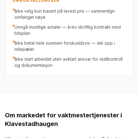
UNNGÅ FALLGRUVER
Ikke velg kun basert på lavest pris — sammenlign
omfanget nøye
Unngå muntlige avtaler — krev skriftlig kontrakt med
tidsplan
Ikke betal hele summen forskuddsvis — del opp i
milepæler
Ikke start arbeidet uten avklart ansvar for sluttkontroll
og dokumentasjon
Om markedet for
vaktmestertjenester
i
Klavestadhaugen