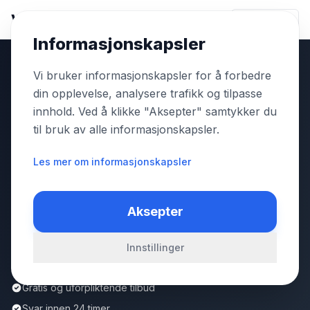
Vaktmesterplassen
Logg inn
Informasjonskapsler
Vi bruker informasjonskapsler for å forbedre
Vaktmesterplassen
/
vaktmester
i
Klavestadhaugen
din opplevelse, analysere trafikk og tilpasse
innhold. Ved å klikke "Aksepter" samtykker du
ØSTLANDET
til bruk av alle informasjonskapsler.
vaktmester
i
Les mer om informasjonskapsler
Klavestadhaugen
6 vaktmesterfirmaer registrert i Klavestadhaugen.
Aksepter
Få gratis, uforpliktende tilbud og svar innen 24
timer.
Innstillinger
Gratis og uforpliktende tilbud
Svar innen 24 timer