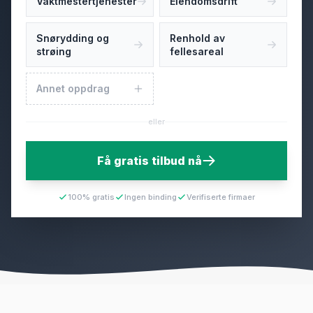
Vaktmestertjenester
Eiendomsdrift
Snørydding og
Renhold av
strøing
fellesareal
Annet oppdrag
eller
Få gratis tilbud nå
100% gratis
Ingen binding
Verifiserte firmaer